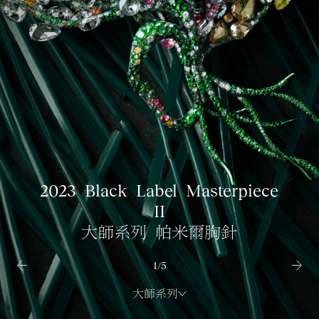
2023
2023
2023
2023
Black
Black
Black
Black
Label
Label
Label
Label
Masterpiece
Masterpiece
Masterpiece
Masterpiece
2023
Black
Label
X
VI
III
II
XI
Masterpiece
I
大師系列 帕米爾胸針
1
/
5
大師系列