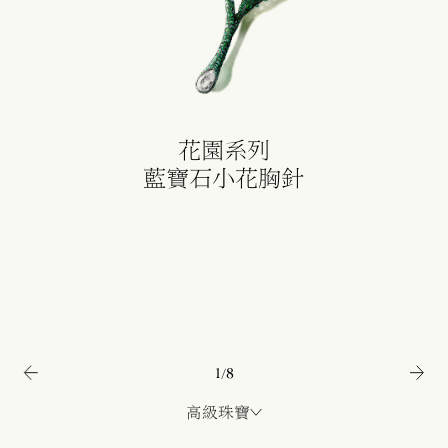
花園系列
藍寶石小花胸針
1
/
8
高級珠寶